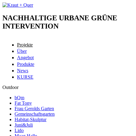
Skip to main content
NACHHALTIGE URBANE GRÜNE
Kraut + Quer
INTERVENTION
Projekte
Über
Angebot
Produkte
News
KURSE
Outdoor
bQm
Fat Tony
Frau Gerolds Garten
Gemeinschaftsgarten
Habitat-Skulptur
Juni&Juli
Lido
Maag Halle