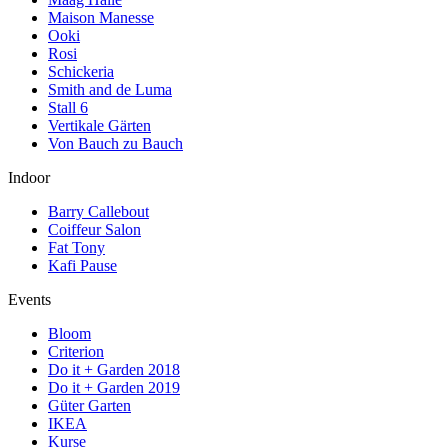
Maison Manesse
Ooki
Rosi
Schickeria
Smith and de Luma
Stall 6
Vertikale Gärten
Von Bauch zu Bauch
Indoor
Barry Callebout
Coiffeur Salon
Fat Tony
Kafi Pause
Events
Bloom
Criterion
Do it + Garden 2018
Do it + Garden 2019
Güter Garten
IKEA
Kurse