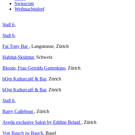
Swisscom
Weihnachtsdorf
Stall 6
,
Stall 6
,
Fat Tony Bar
, Langstrasse, Zürich
Habitat-Skulptur
, Schweiz
Bloom, Frau Gerolds Gartenkino
, Zürich
bQm Kulturcafé & Bar
, Zürich
bQm Kulturcafé & Bar
, Zürich
Stall 6
,
Barry Callebout
, Zürich
Aveda exclusive Salon by Eddine Belaid
, Zürich
Von Bauch zu Bauch
, Basel