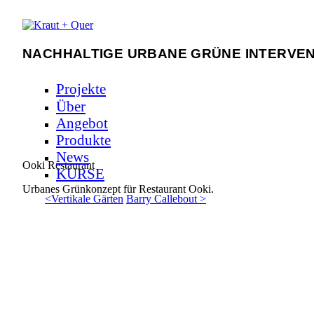
Skip to main content
NACHHALTIGE URBANE GRÜNE INTERVEN
Kraut + Quer
Projekte
Über
Angebot
Produkte
News
Ooki Restaurant
KURSE
Urbanes Grünkonzept für Restaurant Ooki.
<
Vertikale Gärten
Barry Callebout
>