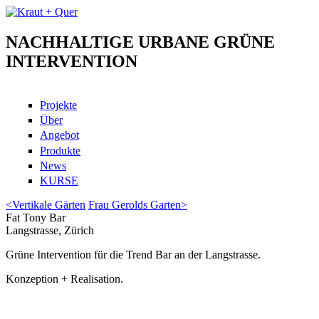
Skip to main content
NACHHALTIGE URBANE GRÜNE
Kraut + Quer
INTERVENTION
Projekte
Über
Angebot
Produkte
News
KURSE
<
Vertikale Gärten
Frau Gerolds Garten
>
Fat Tony Bar
Langstrasse, Zürich
Grüne Intervention für die Trend Bar an der Langstrasse.
Konzeption + Realisation.