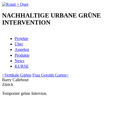
Skip to main content
NACHHALTIGE URBANE GRÜNE
Kraut + Quer
INTERVENTION
Projekte
Über
Angebot
Produkte
News
KURSE
<
Vertikale Gärten
Frau Gerolds Garten
>
Barry Callebout
Zürich
Temporäre grüne Intervion.